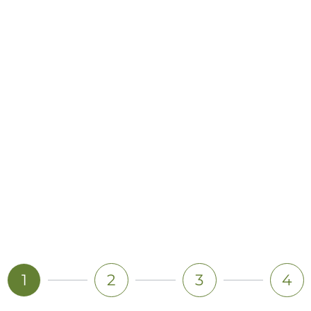
INDIVIDUELLES CATERING
Sie möchten ein individuelles Angebot? Dann
schreiben Sie uns. Wir melden uns gern bei Ihnen!
1
2
3
4