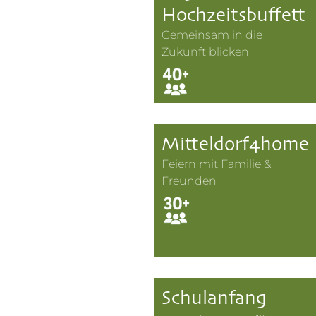
Hochzeitsbuffett
Gemeinsam in die
Zukunft blicken
Mitteldorf4home
Feiern mit Familie &
Freunden
Schulanfang